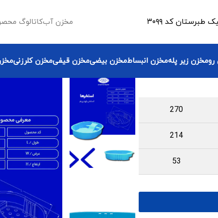
طبرستان کد ۳۰۹۹
مخزن آب
کاتالوگ محصو
رو
مخزن زیر پله
مخزن انبساط
مخزن بیضی
مخزن قیفی
مخزن کلرزنی
مخزن
270
214
53