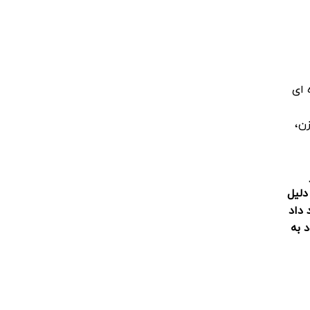
 ای
ن،
دلیل
 داد
 به