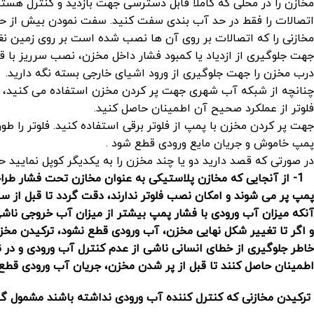
مخازن را در محلی که کاملاً قابل دسترسی جهت بازدید و کنترل هستن
اتصالات را فقط در حد آب بندی سفت کنید. سفت نمودن بیش از 
مخازنی را که اتصالات بر روی آن ها نصب شده است بر روی زمین نغل
جهت جلوگیری از ازدیاد یا کمبود فشار داخل مخزن، نصب سرریز با قط
درب مخزن را جهت جلوگیری از ورود اشیای خارجی بسته نگه دارید.
چنانچه از شبکه آب شهری جهت پر کردن مخزن استفاده می کنید، در م
فلوتر از عملکرد صحیح آن اطمینان حاصل کنید.
جهت پر کردن مخزن با پمپ از فلوتر برقی استفاده کنید. فلوتر را 
پمپ خاموش و جریان مایع ورودی قطع شود .
در صورتی که قصد دارید دو یا چند مخزن را به یکدیگر کوپل نمایید ح
-1
از آنجایی که مخازن پلاستیکی به عنوان مخازن تحت فشار طراحی
پمپ پر می شوند و امکان نصب فلوتر ندارند، دقت گردد تا قبل از 
آنکه میزان آب ورودی با فشار پمپ بیشتر از میزان آب خروجی ناش
و اگر تا تغییر شکل نهایی مخزن، آب ورودی قطع نشود، ترکیدن مخز
خاطر جلوگیری از خطای انسانی ناشی از عدم کنترل آب ورودی و در
اطمینان حاصل کنند تا قبل از پر شدن مخزن، جریان آب ورودی قطع
ترکیدن مخازنی که کنترل کننده آب ورودی نداشته باشند مشمول گا