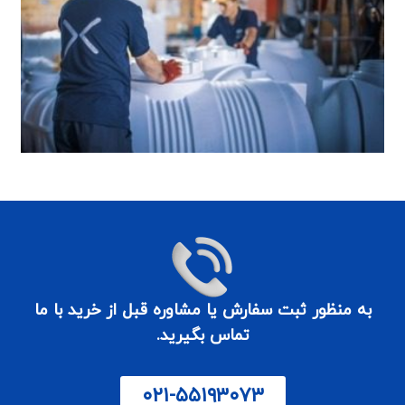
آ
م
چ
و
چ
ن
م
ر
ک
به منظور ثبت سفارش یا مشاوره قبل از خرید با ما
تماس بگیرید.
۰۲۱-۵۵۱۹۳۰۷۳