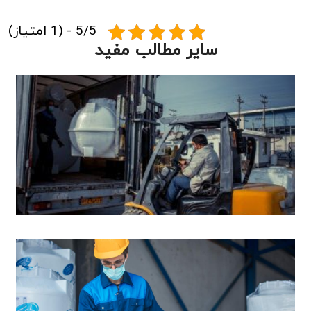
5/5 - (1 امتیاز)
سایر مطالب مفید
ر
ن
ن
ب
م
ب
آ
ا
م
ج
ا